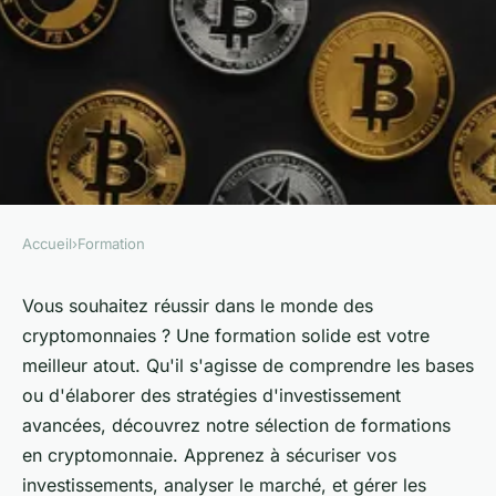
Accueil
›
Formation
FORMATION
Formation crypto monnaie :
Vous souhaitez réussir dans le monde des
cryptomonnaies ? Une formation solide est votre
vos clés pour un
meilleur atout. Qu'il s'agisse de comprendre les bases
investissement réussi
ou d'élaborer des stratégies d'investissement
avancées, découvrez notre sélection de formations
Lou
•
21 août 2024
•
4 min de lecture
en cryptomonnaie. Apprenez à sécuriser vos
investissements, analyser le marché, et gérer les