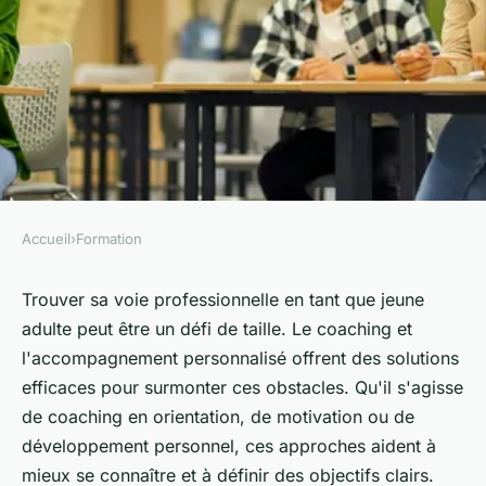
Accueil
›
Formation
FORMATION
Accompagnement pour réussir
Trouver sa voie professionnelle en tant que jeune
adulte peut être un défi de taille. Le coaching et
et coaching pour jeunes
l'accompagnement personnalisé offrent des solutions
adultes : trouvez votre voie
efficaces pour surmonter ces obstacles. Qu'il s'agisse
de coaching en orientation, de motivation ou de
Lou
•
20 août 2024
•
4 min de lecture
développement personnel, ces approches aident à
mieux se connaître et à définir des objectifs clairs.