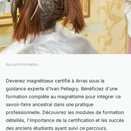
Accueil
›
Formation
FORMATION
Devenez magnétiseur certifié
Devenez magnétiseur certifié à Arras sous la
guidance experte d'Ivan Pellegry. Bénéficiez d'une
à arras avec ivan pellegry
formation complète au magnétisme pour intégrer ce
savoir-faire ancestral dans une pratique
Lou
•
24 août 2024
•
5 min de lecture
professionnelle. Découvrez les modules de formation
détaillés, l'importance de la certification et les succès
des anciens étudiants ayant suivi ce parcours.