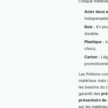
Chaque matériau 
Acier doux e
indispensabl
Bois
: En plu
durable.
Plastique
: I
chocs.
Carton
: Lég
promotionnel
Les finitions c
matériaux mais 
les besoins du c
garantit des
pré
présentoirs de 
sur les matériau