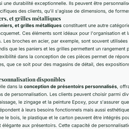
si une durabilité exceptionnelle. Ils peuvent être personnali
ifiques des clients, qu'il s'agisse de dimensions, de formes
rs, et grilles métalliques
niers, et grilles métalliques
constituent une autre catégori
cquemet. Ces éléments sont idéaux pour l'organisation et l
es. Les broches en acier, par exemple, sont souvent utilisée
ndis que les paniers et les grilles permettent un rangement p
lexibilité dans la conception de ces pièces permet de répon
es, que ce soit pour des magasins de détail, des exposition
rsonnalisation disponibles
lle dans la
conception de présentoirs personnalisés
, off
de personnalisation. Les clients peuvent choisir parmi dive
issage, le zingage et la peinture Epoxy, pour s'assurer que
épondent à leurs besoins fonctionnels mais aussi esthétique
le bois, le plastique et le carton peuvent être intégrés po
t élégante aux présentoirs. Cette capacité de personnalisat