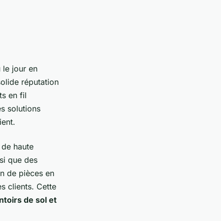
u le jour en
olide réputation
s en fil
s solutions
ient.
 de haute
nsi que des
on de pièces en
s clients. Cette
toirs de sol et