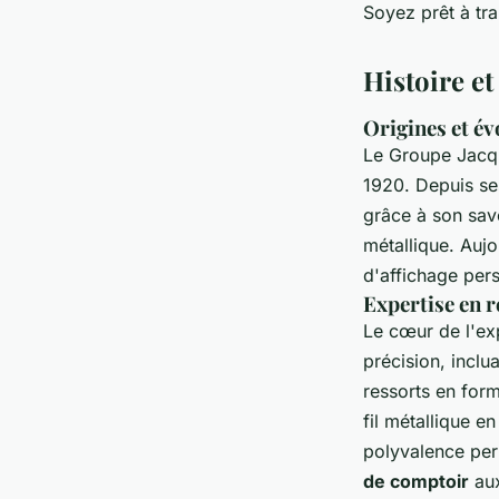
Soyez prêt à tr
Histoire e
Origines et év
Le Groupe Jac
1920. Depuis ses
grâce à son sav
métallique. Auj
d'affichage per
Expertise en r
Le cœur de l'ex
précision, inclu
ressorts en form
fil métallique e
polyvalence per
de comptoir
aux