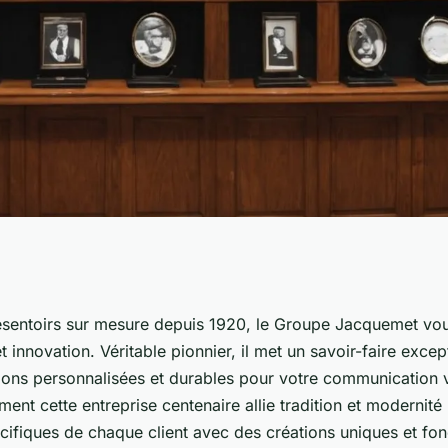
toirs sur mesure
résentoirs sur mesure depuis 1920, le Groupe Jacquemet v
t innovation. Véritable pionnier, il met un savoir-faire excep
tions personnalisées et durables pour votre communication v
nt cette entreprise centenaire allie tradition et modernit
ifiques de chaque client avec des créations uniques et fon