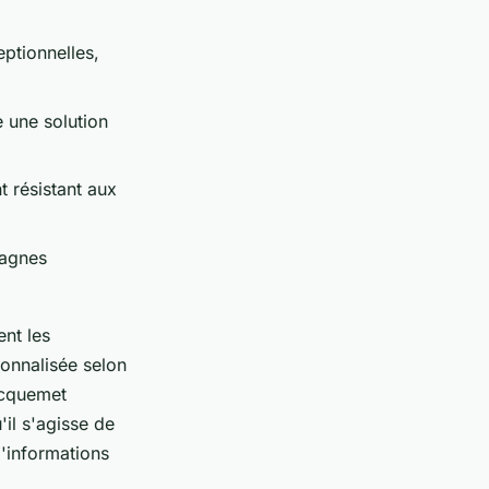
eptionnelles,
e une solution
t résistant aux
pagnes
nt les
sonnalisée selon
Jacquemet
il s'agisse de
d'informations