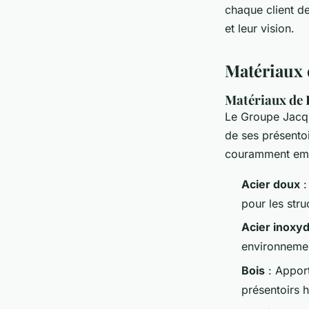
chaque client d
et leur vision.
Matériaux e
Matériaux de 
Le Groupe Jacqu
de ses présentoi
couramment emp
Acier doux
:
pour les stru
Acier inoxy
environnemen
Bois
: Apport
présentoirs 