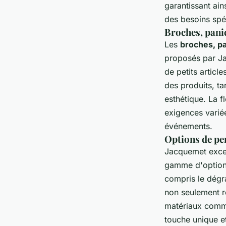
garantissant ain
des besoins spéc
Broches, panie
Les
broches, pa
proposés par Ja
de petits articl
des produits, ta
esthétique. La f
exigences varié
événements.
Options de pe
Jacquemet exce
gamme d'options 
compris le dégra
non seulement r
matériaux comme 
touche unique e