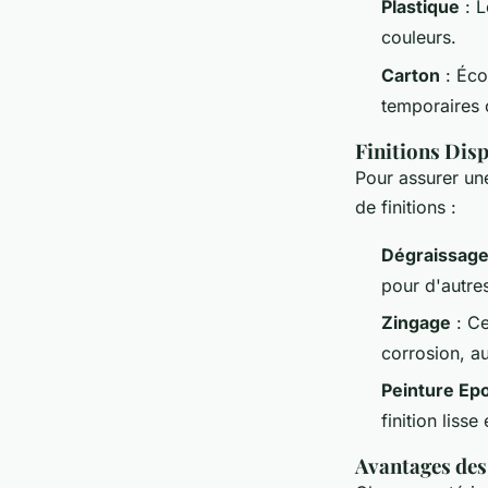
Plastique
: L
couleurs.
Carton
: Éco
temporaires 
Finitions Dis
Pour assurer u
de finitions :
Dégraissag
pour d'autres
Zingage
: Ce
corrosion, au
Peinture Ep
finition liss
Avantages des 