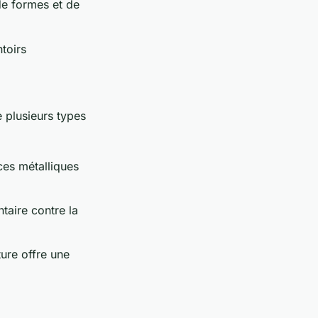
de formes et de
toirs
 plusieurs types
ces métalliques
taire contre la
ture offre une