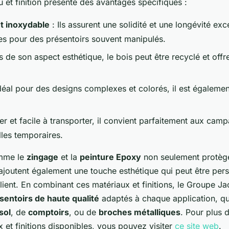
et finition présente des avantages spécifiques :
t inoxydable
: Ils assurent une solidité et une longévité exc
es pour des présentoirs souvent manipulés.
s de son aspect esthétique, le bois peut être recyclé et offr
déal pour des designs complexes et colorés, il est égalemen
er et facile à transporter, il convient parfaitement aux cam
les temporaires.
omme le
zingage
et la
peinture Epoxy
non seulement protège
ajoutent également une touche esthétique qui peut être per
lient. En combinant ces matériaux et finitions, le Groupe 
sentoirs de haute qualité
adaptés à chaque application, qu'
sol
, de
comptoirs
, ou de
broches métalliques
. Pour plus 
x et finitions disponibles, vous pouvez visiter
ce site web
.