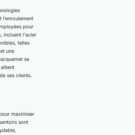
hnologies
t l’enroulement
 employées pour
 incluant l'acier
nibles, telles
 et une
 Jacquemet se
allient
de ses clients.
pour maximiser
sentoirs sont
xydable,