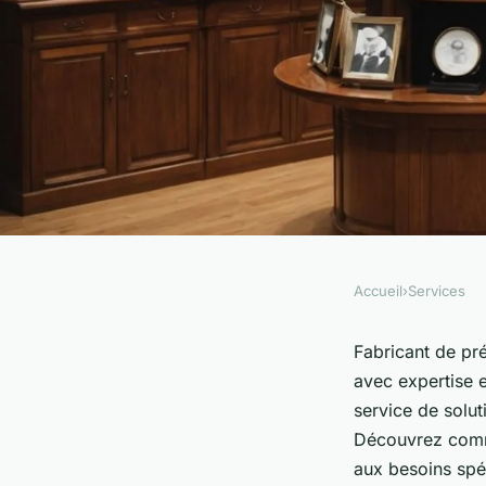
Accueil
›
Services
SERVICES
Fabricant de présen
Fabricant de p
avec expertise e
service de solu
Lou
•
21 août 2024
•
8 min de lecture
Découvrez comme
aux besoins spéc