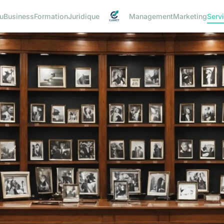
u
Business
Formation
Juridique
Management
Marketing
Serv