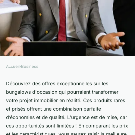
Accueil
›
Business
BUSINESS
Bungalow occasion : offre
Découvrez des offres exceptionnelles sur les
bungalows d'occasion qui pourraient transformer
exceptionnelle à ne pas
votre projet immobilier en réalité. Ces produits rares
manquer !
et prisés offrent une combinaison parfaite
d’économies et de qualité. L'urgence est de mise, car
Lou
•
15 octobre 2024
•
5 min de lecture
ces opportunités sont limitées ! En comparant les prix
et les caractéristiques, vous saurez saisir la meilleure